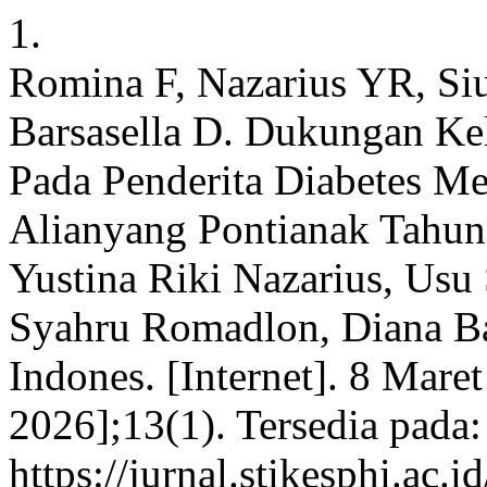
1.
Romina F, Nazarius YR, Si
Barsasella D. Dukungan Ke
Pada Penderita Diabetes M
Alianyang Pontianak Tahun
Yustina Riki Nazarius, Usu
Syahru Romadlon, Diana Bar
Indones. [Internet]. 8 Mare
2026];13(1). Tersedia pada:
https://jurnal.stikesphi.ac.