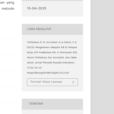
man yang
15-04-2025
an metode
CARA MENGUTIP
Titihalawa, E. M., Kurniasih, D., & Astuti, S. D.
(2025). Pengalaman Akseptor KB di Wilayah
Kerja UPT Puskesmas PAL III Pontianak: Elly
Marce Titihalawa, Dwi Kurniasih, Soni Dede
Astuti.
Jurnal Persada Husada Indonesia
,
12
(2), 34–41.
https://doi.org/10.56014/jphi.v12i2.431
Format Sitasi Lainnya
TERBITAN