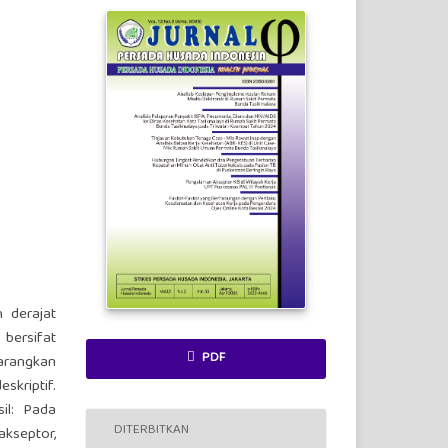
 derajat
 bersifat
PDF
arangkan
kriptif.
il: Pada
DITERBITKAN
akseptor,