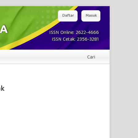
Daftar
Masuk
ISSN Online: 2622-4666
ISSN Cetak: 2356-3281
Cari
ak