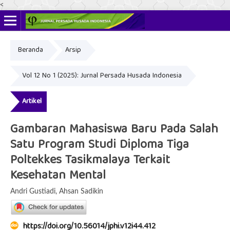
<
Beranda
Arsip
ISSN Online: 2622-4666
ISSN Cetak: 2356-3281
Vol 12 No 1 (2025): Jurnal Persada Husada Indonesia
Artikel
Gambaran Mahasiswa Baru Pada Salah
Satu Program Studi Diploma Tiga
Poltekkes Tasikmalaya Terkait
Kesehatan Mental
Andri Gustiadi, Ahsan Sadikin
https://doi.org/10.56014/jphi.v12i44.412