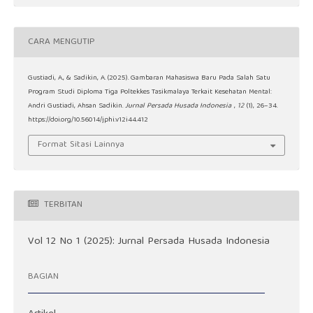
CARA MENGUTIP
Gustiadi, A., & Sadikin, A. (2025). Gambaran Mahasiswa Baru Pada Salah Satu
Program Studi Diploma Tiga Poltekkes Tasikmalaya Terkait Kesehatan Mental:
Andri Gustiadi, Ahsan Sadikin.
Jurnal Persada Husada Indonesia
,
12
(1), 26–34.
https://doi.org/10.56014/jphi.v12i44.412
Format Sitasi Lainnya
TERBITAN
Vol 12 No 1 (2025): Jurnal Persada Husada Indonesia
BAGIAN