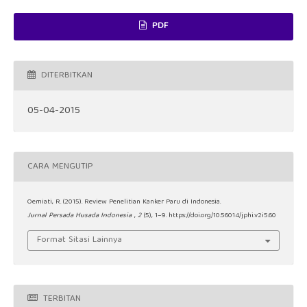
PDF
DITERBITKAN
05-04-2015
CARA MENGUTIP
Oemiati, R. (2015). Review Penelitian Kanker Paru di Indonesia.
Jurnal Persada Husada Indonesia
,
2
(5), 1–9. https://doi.org/10.56014/jphi.v2i5.60
Format Sitasi Lainnya
TERBITAN