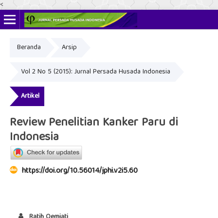
<
Beranda
Arsip
ISSN Online: 2622-4666
ISSN Cetak: 2356-3281
Vol 2 No 5 (2015): Jurnal Persada Husada Indonesia
Artikel
Review Penelitian Kanker Paru di
Indonesia
https://doi.org/10.56014/jphi.v2i5.60
Ratih Oemiati