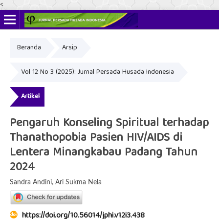
<
Beranda
Arsip
ISSN Online: 2622-4666
ISSN Cetak: 2356-3281
Vol 12 No 3 (2025): Jurnal Persada Husada Indonesia
Artikel
Pengaruh Konseling Spiritual terhadap
Thanathopobia Pasien HIV/AIDS di
Lentera Minangkabau Padang Tahun
2024
Sandra Andini, Ari Sukma Nela
https://doi.org/10.56014/jphi.v12i3.438