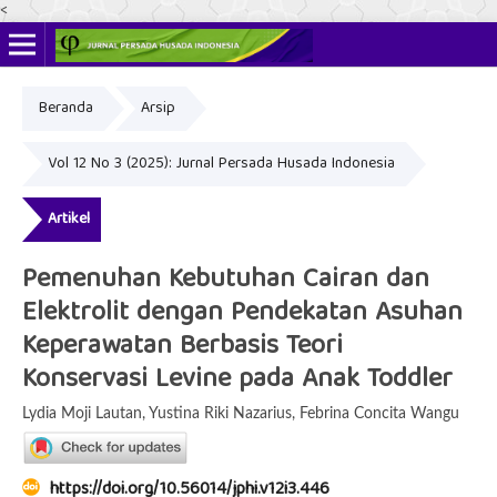
<
Beranda
Arsip
ISSN Online: 2622-4666
ISSN Cetak: 2356-3281
Vol 12 No 3 (2025): Jurnal Persada Husada Indonesia
Artikel
Pemenuhan Kebutuhan Cairan dan
Elektrolit dengan Pendekatan Asuhan
Keperawatan Berbasis Teori
Konservasi Levine pada Anak Toddler
Lydia Moji Lautan, Yustina Riki Nazarius, Febrina Concita Wangu
https://doi.org/10.56014/jphi.v12i3.446