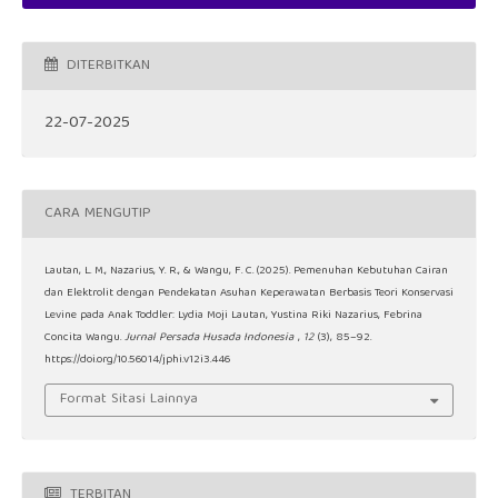
DITERBITKAN
22-07-2025
CARA MENGUTIP
Lautan, L. M., Nazarius, Y. R., & Wangu, F. C. (2025). Pemenuhan Kebutuhan Cairan
dan Elektrolit dengan Pendekatan Asuhan Keperawatan Berbasis Teori Konservasi
Levine pada Anak Toddler: Lydia Moji Lautan, Yustina Riki Nazarius, Febrina
Concita Wangu.
Jurnal Persada Husada Indonesia
,
12
(3), 85–92.
https://doi.org/10.56014/jphi.v12i3.446
Format Sitasi Lainnya
TERBITAN