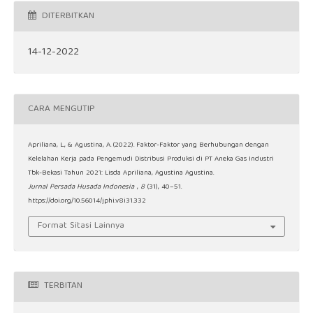
DITERBITKAN
14-12-2022
CARA MENGUTIP
Apriliana, L., & Agustina, A. (2022). Faktor-Faktor yang Berhubungan dengan
Kelelahan Kerja pada Pengemudi Distribusi Produksi di PT Aneka Gas Industri
Tbk-Bekasi Tahun 2021: Lisda Apriliana, Agustina Agustina.
Jurnal Persada Husada Indonesia
,
8
(31), 40–51.
https://doi.org/10.56014/jphi.v8i31.332
Format Sitasi Lainnya
TERBITAN