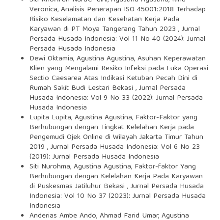
Veronica,
Analisis Penerapan ISO 45001:2018 Terhadap
Risiko Keselamatan dan Kesehatan Kerja Pada
Karyawan di PT Moya Tangerang Tahun 2023
,
Jurnal
Persada Husada Indonesia: Vol 11 No 40 (2024): Jurnal
Persada Husada Indonesia
Dewi Oktamia, Agustina Agustina,
Asuhan Keperawatan
Klien yang Mengalami Resiko Infeksi pada Luka Operasi
Sectio Caesarea Atas Indikasi Ketuban Pecah Dini di
Rumah Sakit Budi Lestari Bekasi
,
Jurnal Persada
Husada Indonesia: Vol 9 No 33 (2022): Jurnal Persada
Husada Indonesia
Lupita Lupita, Agustina Agustina,
Faktor-Faktor yang
Berhubungan dengan Tingkat Kelelahan Kerja pada
Pengemudi Ojek Online di Wilayah Jakarta Timur Tahun
2019
,
Jurnal Persada Husada Indonesia: Vol 6 No 23
(2019): Jurnal Persada Husada Indonesia
Siti Nurohma, Agustina Agustina,
Faktor-faktor Yang
Berhubungan dengan Kelelahan Kerja Pada Karyawan
di Puskesmas Jatiluhur Bekasi
,
Jurnal Persada Husada
Indonesia: Vol 10 No 37 (2023): Jurnal Persada Husada
Indonesia
Anderias Ambe Ando, Ahmad Farid Umar, Agustina