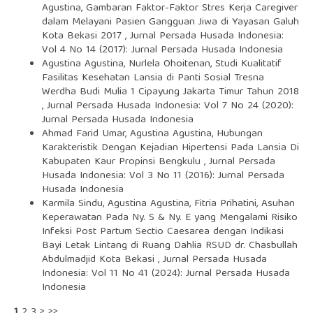
Agustina,
Gambaran Faktor-Faktor Stres Kerja Caregiver
dalam Melayani Pasien Gangguan Jiwa di Yayasan Galuh
Kota Bekasi 2017
,
Jurnal Persada Husada Indonesia:
Vol 4 No 14 (2017): Jurnal Persada Husada Indonesia
Agustina Agustina, Nurlela Ohoitenan,
Studi Kualitatif
Fasilitas Kesehatan Lansia di Panti Sosial Tresna
Werdha Budi Mulia 1 Cipayung Jakarta Timur Tahun 2018
,
Jurnal Persada Husada Indonesia: Vol 7 No 24 (2020):
Jurnal Persada Husada Indonesia
Ahmad Farid Umar, Agustina Agustina,
Hubungan
Karakteristik Dengan Kejadian Hipertensi Pada Lansia Di
Kabupaten Kaur Propinsi Bengkulu
,
Jurnal Persada
Husada Indonesia: Vol 3 No 11 (2016): Jurnal Persada
Husada Indonesia
Karmila Sindu, Agustina Agustina, Fitria Prihatini,
Asuhan
Keperawatan Pada Ny. S & Ny. E yang Mengalami Risiko
Infeksi Post Partum Sectio Caesarea dengan Indikasi
Bayi Letak Lintang di Ruang Dahlia RSUD dr. Chasbullah
Abdulmadjid Kota Bekasi
,
Jurnal Persada Husada
Indonesia: Vol 11 No 41 (2024): Jurnal Persada Husada
Indonesia
1
2
3
>
>>