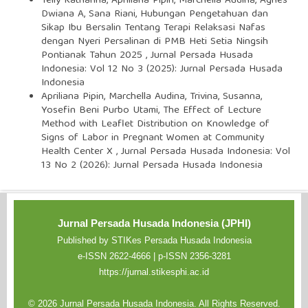
Telly Katharina, Apriliana Pipin, Marchella Audina, Agnes
Dwiana A, Sana Riani,
Hubungan Pengetahuan dan
Sikap Ibu Bersalin Tentang Terapi Relaksasi Nafas
dengan Nyeri Persalinan di PMB Heti Setia Ningsih
Pontianak Tahun 2025
,
Jurnal Persada Husada
Indonesia: Vol 12 No 3 (2025): Jurnal Persada Husada
Indonesia
Apriliana Pipin, Marchella Audina, Trivina, Susanna,
Yosefin Beni Purbo Utami,
The Effect of Lecture
Method with Leaflet Distribution on Knowledge of
Signs of Labor in Pregnant Women at Community
Health Center X
,
Jurnal Persada Husada Indonesia: Vol
13 No 2 (2026): Jurnal Persada Husada Indonesia
Jurnal Persada Husada Indonesia (JPHI)
Published by STIKes Persada Husada Indonesia
e-ISSN 2622-4666 | p-ISSN 2356-3281
https://jurnal.stikesphi.ac.id
© 2026 Jurnal Persada Husada Indonesia. All Rights Reserved.