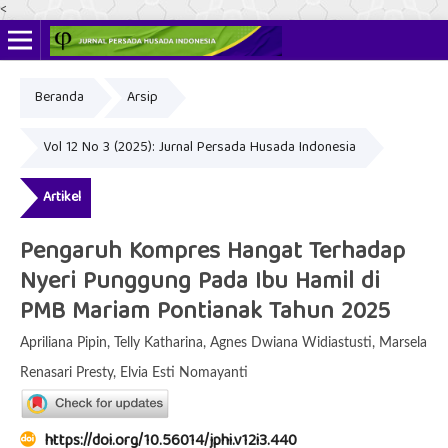
<
Beranda
Arsip
ISSN Online: 2622-4666
ISSN Cetak: 2356-3281
Vol 12 No 3 (2025): Jurnal Persada Husada Indonesia
Artikel
Pengaruh Kompres Hangat Terhadap
Nyeri Punggung Pada Ibu Hamil di
PMB Mariam Pontianak Tahun 2025
Apriliana Pipin, Telly Katharina, Agnes Dwiana Widiastusti, Marsela
Renasari Presty, Elvia Esti Nomayanti
https://doi.org/10.56014/jphi.v12i3.440