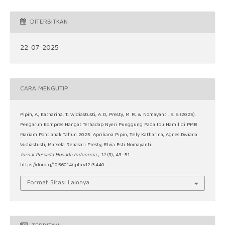
DITERBITKAN
22-07-2025
CARA MENGUTIP
Pipin, A., Katharina, T., Widiastusti, A. D., Presty, M. R., & Nomayanti, E. E. (2025).
Pengaruh Kompres Hangat Terhadap Nyeri Punggung Pada Ibu Hamil di PMB
Mariam Pontianak Tahun 2025: Apriliana Pipin, Telly Katharina, Agnes Dwiana
Widiastusti, Marsela Renasari Presty, Elvia Esti Nomayanti.
Jurnal Persada Husada Indonesia
,
12
(3), 43–51.
https://doi.org/10.56014/jphi.v12i3.440
Format Sitasi Lainnya