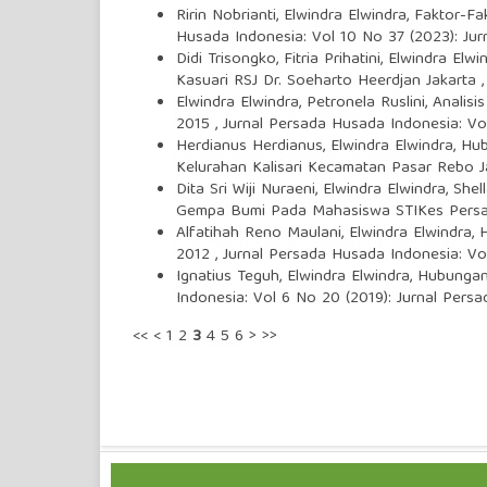
Ririn Nobrianti, Elwindra Elwindra,
Faktor-Fa
Husada Indonesia: Vol 10 No 37 (2023): Ju
Didi Trisongko, Fitria Prihatini, Elwindra Elwi
Kasuari RSJ Dr. Soeharto Heerdjan Jakarta
Elwindra Elwindra, Petronela Ruslini,
Analisi
2015
,
Jurnal Persada Husada Indonesia: Vo
Herdianus Herdianus, Elwindra Elwindra,
Hub
Kelurahan Kalisari Kecamatan Pasar Rebo 
Dita Sri Wiji Nuraeni, Elwindra Elwindra, Shell
Gempa Bumi Pada Mahasiswa STIKes Pers
Alfatihah Reno Maulani, Elwindra Elwindra,
2012
,
Jurnal Persada Husada Indonesia: Vo
Ignatius Teguh, Elwindra Elwindra,
Hubungan
Indonesia: Vol 6 No 20 (2019): Jurnal Pers
<<
<
1
2
3
4
5
6
>
>>