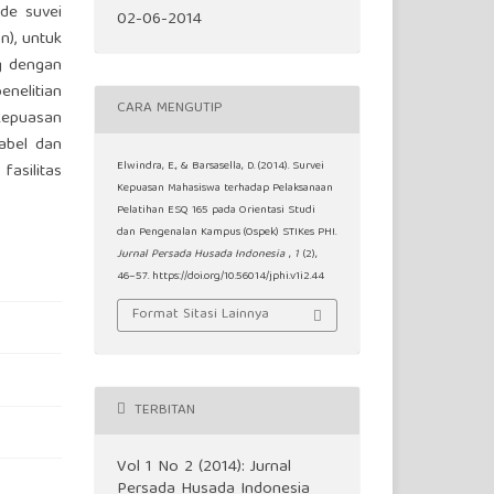
de suvei
02-06-2014
n), untuk
ng dengan
enelitian
CARA MENGUTIP
kepuasan
iabel dan
Elwindra, E., & Barsasella, D. (2014). Survei
asilitas
Kepuasan Mahasiswa terhadap Pelaksanaan
Pelatihan ESQ 165 pada Orientasi Studi
dan Pengenalan Kampus (Ospek) STIKes PHI.
Jurnal Persada Husada Indonesia
,
1
(2),
46–57. https://doi.org/10.56014/jphi.v1i2.44
Format Sitasi Lainnya
TERBITAN
Vol 1 No 2 (2014): Jurnal
Persada Husada Indonesia