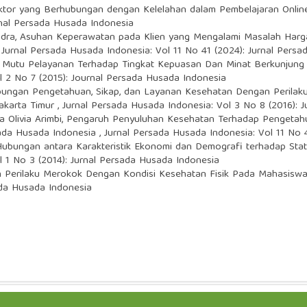
ktor yang Berhubungan dengan Kelelahan dalam Pembelajaran Onli
rnal Persada Husada Indonesia
ndra,
Asuhan Keperawatan pada Klien yang Mengalami Masalah Harga 
,
Jurnal Persada Husada Indonesia: Vol 11 No 41 (2024): Jurnal Pers
s Mutu Pelayanan Terhadap Tingkat Kepuasan Dan Minat Berkunjung
l 2 No 7 (2015): Journal Persada Husada Indonesia
ungan Pengetahuan, Sikap, dan Layanan Kesehatan Dengan Peril
Jakarta Timur
,
Jurnal Persada Husada Indonesia: Vol 3 No 8 (2016): 
a Olivia Arimbi,
Pengaruh Penyuluhan Kesehatan Terhadap Pengetah
ada Husada Indonesia
,
Jurnal Persada Husada Indonesia: Vol 11 No 
Hubungan antara Karakteristik Ekonomi dan Demografi terhadap Sta
l 1 No 3 (2014): Jurnal Persada Husada Indonesia
 Perilaku Merokok Dengan Kondisi Kesehatan Fisik Pada Mahasisw
ada Husada Indonesia