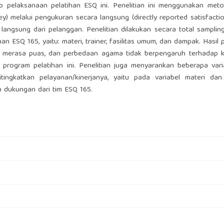
 pelaksanaan pelatihan ESQ ini. Penelitian ini menggunakan meto
) melalui pengukuran secara langsung (directly reported satisfactio
angsung dari pelanggan. Penelitian dilakukan secara total sampli
n ESQ 165, yaitu: materi, trainer, fasilitas umum, dan dampak. Hasil p
 merasa puas, dan perbedaan agama tidak berpengaruh terhadap 
 program pelatihan ini. Penelitian juga menyarankan beberapa var
ingkatkan pelayanan/kinerjanya, yaitu pada variabel materi dan f
n dukungan dari tim ESQ 165.