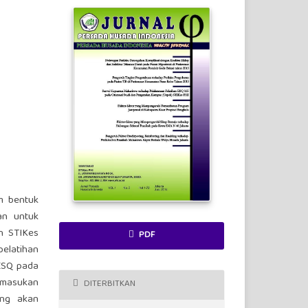
m bentuk
an untuk
ah STIKes
PDF
elatihan
 ESQ pada
 masukan
DITERBITKAN
ang akan