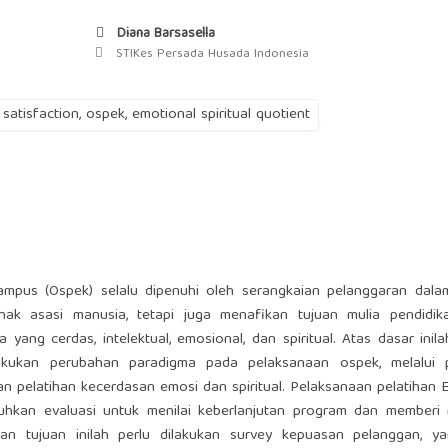
Diana Barsasella
STIKes Persada Husada Indonesia
 satisfaction, ospek, emotional spiritual quotient
ampus (Ospek) selalu dipenuhi oleh serangkaian pelanggaran dala
ak asasi manusia, tetapi juga menafikan tujuan mulia pendidik
ng cerdas, intelektual, emosional, dan spiritual. Atas dasar inil
akukan perubahan paradigma pada pelaksanaan ospek, melalui p
an pelatihan kecerdasan emosi dan spiritual. Pelaksanaan pelatihan
hkan evaluasi untuk menilai keberlanjutan program dan memberi
an tujuan inilah perlu dilakukan survey kepuasan pelanggan, y