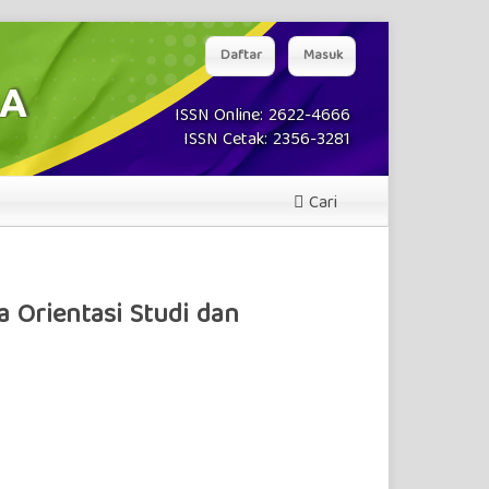
Daftar
Masuk
ISSN Online: 2622-4666
ISSN Cetak: 2356-3281
Cari
 Orientasi Studi dan