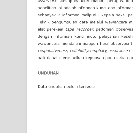
assurance
(kesopanan/keramahan petugas, kea
penelitian ini adalah informan kunci dan inform
sebanyak 7 informan meliputi : kepala seksi p
Teknik pengumpulan data melalui wawancara 
alat perekam
tape recorder
, pedoman observa
dengan informan kunci mutu pelayanan keseh
wawancara mendalam maupun hasil observasi 
responsiveness, reliability, emphaty, assurance
da
baik dapat menimbulkan kepuasan pada setiap p
UNDUHAN
Data unduhan belum tersedia.