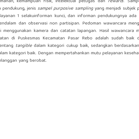
manan, kemampuan fisik, intelektual petugas dan
reward
). Samp
an pendukung, jenis
sampel purposive sampling
yang menjadi subjek p
elayanan 1 selakuinforman kunci, dan informan pendukungnya ada 
mendalam dan observasi non partisipan. Pedoman wawancara men
si menggunakan kamera dan catatan lapangan. Hasil wawancara 
atan di Puskesmas Kecamatan Pasar Rebo adalah sudah baik d
tentang
tangible
dalam kategori cukup baik, sedangkan berdasarkan
lam kategori baik. Dengan mempertahankan mutu pelayanan keseha
elanggan yang berobat.