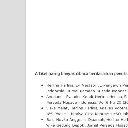
Artikel paling banyak dibaca berdasarkan penuli
Herlina Herlina, Evi Vestabilivy,
Pengaruh Pe
Indonesia
,
Jurnal Persada Husada Indonesi
Andrianus Evander Kondi, Herlina Herlina,
F
Persada Husada Indonesia: Vol 6 No 20 (20
Siska Melati, Herlina Herlina,
Analisis Poten
1â€ Phase II Nindya Citra Kharisma KSO Ja
Baiq Novita Anggraini Djuarsah, Herlina Herl
Wika Gedung Depok
,
Jurnal Persada Husad