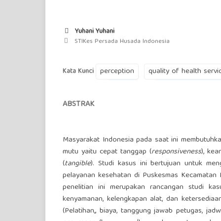
Yuhani Yuhani
STIKes Persada Husada Indonesia
perception
quality of health servi
Kata Kunci
ABSTRAK
Masyarakat Indonesia pada saat ini membutuhka
mutu yaitu cepat tanggap (
responsiveness
), kea
(
tangible
). Studi kasus ini bertujuan untuk me
pelayanan kesehatan di Puskesmas Kecamatan Pa
penelitian ini merupakan rancangan studi kasu
kenyamanan, kelengkapan alat, dan ketersediaa
(Pelatihan,, biaya, tanggung jawab petugas, jad