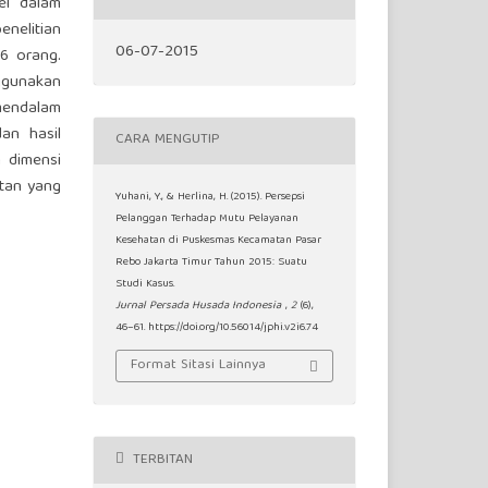
el dalam
enelitian
06-07-2015
6 orang.
ggunakan
mendalam
an hasil
CARA MENGUTIP
 dimensi
tan yang
Yuhani, Y., & Herlina, H. (2015). Persepsi
Pelanggan Terhadap Mutu Pelayanan
Kesehatan di Puskesmas Kecamatan Pasar
Rebo Jakarta Timur Tahun 2015: Suatu
Studi Kasus.
Jurnal Persada Husada Indonesia
,
2
(6),
46–61. https://doi.org/10.56014/jphi.v2i6.74
Format Sitasi Lainnya
TERBITAN