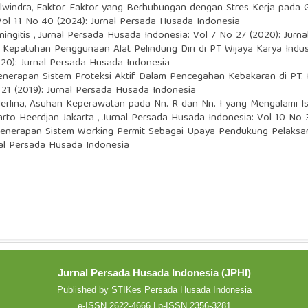
Elwindra,
Faktor-Faktor yang Berhubungan dengan Stres Kerja pada G
Vol 11 No 40 (2024): Jurnal Persada Husada Indonesia
ningitis
,
Jurnal Persada Husada Indonesia: Vol 7 No 27 (2020): Jurn
t Kepatuhan Penggunaan Alat Pelindung Diri di PT Wijaya Karya Indus
20): Jurnal Persada Husada Indonesia
erapan Sistem Proteksi Aktif Dalam Pencegahan Kebakaran di PT. P
21 (2019): Jurnal Persada Husada Indonesia
Herlina,
Asuhan Keperawatan pada Nn. R dan Nn. I yang Mengalami Iso
rto Heerdjan Jakarta
,
Jurnal Persada Husada Indonesia: Vol 10 No 
Penerapan Sistem Working Permit Sebagai Upaya Pendukung Pelaks
nal Persada Husada Indonesia
Jurnal Persada Husada Indonesia (JPHI)
Published by STIKes Persada Husada Indonesia
e-ISSN 2622-4666 | p-ISSN 2356-3281