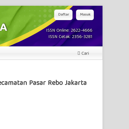
Daftar
Masuk
ISSN Online: 2622-4666
ISSN Cetak: 2356-3281
Cari
ecamatan Pasar Rebo Jakarta