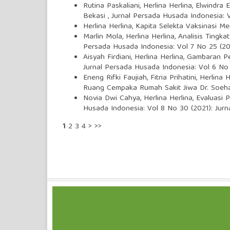
Rutina Paskaliani, Herlina Herlina, Elwindra 
Bekasi
,
Jurnal Persada Husada Indonesia: 
Herlina Herlina,
Kapita Selekta Vaksinasi Me
Marlin Mola, Herlina Herlina,
Analisis Tingka
Persada Husada Indonesia: Vol 7 No 25 (20
Aisyah Firdiani, Herlina Herlina,
Gambaran Pen
Jurnal Persada Husada Indonesia: Vol 6 No 
Eneng Rifki Faujiah, Fitria Prihatini, Herlina 
Ruang Cempaka Rumah Sakit Jiwa Dr. Soeha
Novia Dwi Cahya, Herlina Herlina,
Evaluasi 
Husada Indonesia: Vol 8 No 30 (2021): Jur
1
2
3
4
>
>>