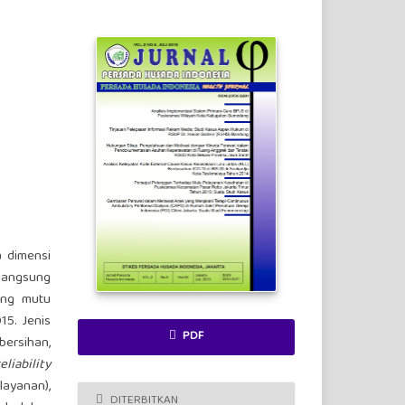
a dimensi
 langsung
ang mutu
15. Jenis
PDF
ersihan,
eliability
layanan),
DITERBITKAN