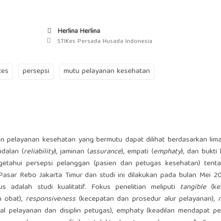
Herlina Herlina
STIKes Persada Husada Indonesia
ces
persepsi
mutu pelayanan kesehatan
n pelayanan kesehatan yang bermutu dapat dilihat berdasarkan lim
ndalan (
reliability
), jaminan (
assurance
), empati (
emphaty
), dan bukti
ngetahui persepsi pelanggan (pasien dan petugas kesehatan) tent
sar Rebo Jakarta Timur dan studi ini dilakukan pada bulan Mei 20
s adalah studi kualitatif. Fokus penelitian meliputi
tangible
(keb
n obat),
responsiveness
(kecepatan dan prosedur alur pelayanan),
r
wal pelayanan dan disiplin petugas), emphaty (keadilan mendapat pe