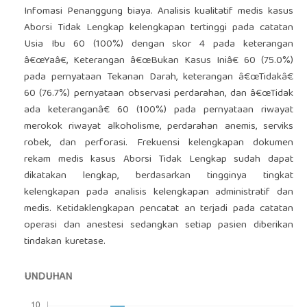
Infomasi Penanggung biaya. Analisis kualitatif medis kasus
Aborsi Tidak Lengkap kelengkapan tertinggi pada catatan
Usia Ibu 60 (100%) dengan skor 4 pada keterangan
â€œYaâ€, Keterangan â€œBukan Kasus Iniâ€ 60 (75.0%)
pada pernyataan Tekanan Darah, keterangan â€œTidakâ€
60 (76.7%) pernyataan observasi perdarahan, dan â€œTidak
ada keteranganâ€ 60 (100%) pada pernyataan riwayat
merokok riwayat alkoholisme, perdarahan anemis, serviks
robek, dan perforasi. Frekuensi kelengkapan dokumen
rekam medis kasus Aborsi Tidak Lengkap sudah dapat
dikatakan lengkap, berdasarkan tingginya tingkat
kelengkapan pada analisis kelengkapan administratif dan
medis. Ketidaklengkapan pencatat an terjadi pada catatan
operasi dan anestesi sedangkan setiap pasien diberikan
tindakan kuretase.
UNDUHAN