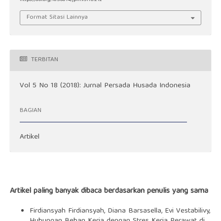
https://doi.org/10.56014/jphi.v5i18.212
Format Sitasi Lainnya
TERBITAN
Vol 5 No 18 (2018): Jurnal Persada Husada Indonesia
BAGIAN
Artikel
Artikel paling banyak dibaca berdasarkan penulis yang sama
Firdiansyah Firdiansyah, Diana Barsasella, Evi Vestabilivy,
Hubungan Beban Kerja dengan Stres Kerja Perawat di