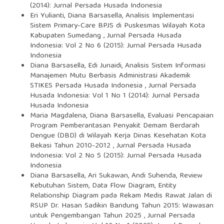
(2014): Jurnal Persada Husada Indonesia
Eri Yulianti, Diana Barsasella,
Analisis Implementasi
Sistem Primary-Care BPJS di Puskesmas Wilayah Kota
Kabupaten Sumedang
,
Jurnal Persada Husada
Indonesia: Vol 2 No 6 (2015): Jurnal Persada Husada
Indonesia
Diana Barsasella, Edi Junaidi,
Analisis Sistem Informasi
Manajemen Mutu Berbasis Administrasi Akademik
STIKES Persada Husada Indonesia
,
Jurnal Persada
Husada Indonesia: Vol 1 No 1 (2014): Jurnal Persada
Husada Indonesia
Maria Magdalena, Diana Barsasella,
Evaluasi Pencapaian
Program Pemberantasan Penyakit Demam Berdarah
Dengue (DBD) di Wilayah Kerja Dinas Kesehatan Kota
Bekasi Tahun 2010-2012
,
Jurnal Persada Husada
Indonesia: Vol 2 No 5 (2015): Jurnal Persada Husada
Indonesia
Diana Barsasella, Ari Sukawan, Andi Suhenda,
Review
Kebutuhan Sistem, Data Flow Diagram, Entity
Relationship Diagram pada Rekam Medis Rawat Jalan di
RSUP Dr. Hasan Sadikin Bandung Tahun 2015: Wawasan
untuk Pengembangan Tahun 2025
,
Jurnal Persada