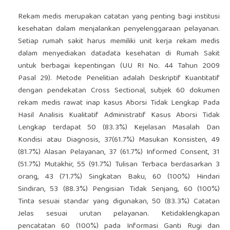
Rekam medis merupakan catatan yang penting bagi institusi
kesehatan dalam menjalankan penyelenggaraan pelayanan.
Setiap rumah sakit harus memiliki unit kerja rekam medis
dalam menyediakan datadata kesehatan di Rumah Sakit
untuk berbagai kepentingan (UU RI No. 44 Tahun 2009
Pasal 29). Metode Penelitian adalah Deskriptif Kuantitatif
dengan pendekatan Cross Sectional, subjek 60 dokumen
rekam medis rawat inap kasus Aborsi Tidak Lengkap Pada
Hasil Analisis Kualitatif Administratif Kasus Aborsi Tidak
Lengkap terdapat 50 (83.3%) Kejelasan Masalah Dan
Kondisi atau Diagnosis, 37(61.7%) Masukan Konsisten, 49
(81.7%) Alasan Pelayanan, 37 (61.7%) Informed Consent, 31
(51.7%) Mutakhir, 55 (91.7%) Tulisan Terbaca berdasarkan 3
orang, 43 (71.7%) Singkatan Baku, 60 (100%) Hindari
Sindiran, 53 (88.3%) Pengisian Tidak Senjang, 60 (100%)
Tinta sesuai standar yang digunakan, 50 (83.3%) Catatan
Jelas sesuai urutan pelayanan. Ketidaklengkapan
pencatatan 60 (100%) pada Informasi Ganti Rugi dan