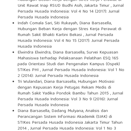
Unit Rawat Inap RSUD Budhi Asih, Jakarta Timur
,
Jurnal
Persada Husada Indonesia: Vol 4 No 14 (2017): Jurnal
Persada Husada Indonesia
Indah Comala Sari, Siti Rukayah, Diana Barsasella,
Hubungan Beban Kerja dengan Stres Kerja Perawat di
Rumah Sakit Bhakti Kartini Bekasi
,
Jurnal Persada
Husada Indonesia: Vol 4 No 15 (2017): Jurnal Persada
Husada Indonesia
Elwindra Elwindra, Diana Barsasella,
Survei Kepuasan
Mahasiswa terhadap Pelaksanaan Pelatihan ESQ 165
pada Orientasi Studi dan Pengenalan Kampus (Ospek)
STIKes PHI
,
Jurnal Persada Husada Indonesia: Vol 1 No
2 (2014): Jurnal Persada Husada Indonesia
Tri Wulandari, Diana Barsasella,
Hubungan Motivasi
dengan Kepuasan Kerja Petugas Rekam Medis di
Rumah Sakit Yadika Pondok Bambu Tahun 2015
,
Jurnal
Persada Husada Indonesia: Vol 3 No 9 (2016): Jurnal
Persada Husada Indonesia
Diana Barsasella, Dadang Mulyana,
Analisis dan
Perancangan Sistem Informasi Akademik (SIAK) di
STIKes Persada Husada Indonesia Jakarta Timur Tahun
2014
,
Jurnal Persada Husada Indonesia: Vol 1 No 3