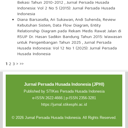
Bekasi Tahun 2010-2012
,
Jurnal Persada Husada
Indonesia: Vol 2 No 5 (2015): Jurnal Persada Husada
Indonesia
Diana Barsasella, Ari Sukawan, Andi Suhenda,
Review
Kebutuhan Sistem, Data Flow Diagram, Entity
Relationship Diagram pada Rekam Medis Rawat Jalan di
RSUP Dr. Hasan Sadikin Bandung Tahun 2015: Wawasan
untuk Pengembangan Tahun 2025
,
Jurnal Persada
Husada Indonesia: Vol 12 No 1 (2025): Jurnal Persada
Husada Indonesia
1
2
3
>
>>
Jurnal Persada Husada Indonesia (JPHI)
Published by STIKes Persada Husada Indonesia
e-ISSN 2622-4666 | p-ISSN 2356-3281
https://jurnal.stikesphi.ac.id
© 2026 Jurnal Persada Husada Indonesia. All Rights Reserved.