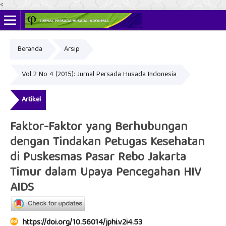
<
Beranda
Arsip
ISSN Online: 2622-4666
ISSN Cetak: 2356-3281
Vol 2 No 4 (2015): Jurnal Persada Husada Indonesia
Artikel
Faktor-Faktor yang Berhubungan
dengan Tindakan Petugas Kesehatan
di Puskesmas Pasar Rebo Jakarta
Timur dalam Upaya Pencegahan HIV
AIDS
https://doi.org/10.56014/jphi.v2i4.53