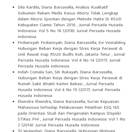
Dila Kardila, Diana Barsasella,
Analisis Kualitatif
Dokumen Rekam Medis Kasus Aborsi Tidak Lengkap
dalam Aborsi Spontan dengan Metode Hatta Di RSUD
Kabupaten Ciamis Tahun 2016
,
Jurnal Persada Husada
Indonesia: Vol 5 No 18 (2018): Jurnal Persada Husada
Indonesia
Firdiansyah Firdiansyah, Diana Barsasella, Evi Vestabilivy,
Hubungan Beban Kerja dengan Stres Kerja Perawat di
Unit Rawat Inap RSUD Budhi Asih, Jakarta Timur
,
Jurnal
Persada Husada Indonesia: Vol 4 No 14 (2017): Jurnal
Persada Husada Indonesia
Indah Comala Sari, Siti Rukayah, Diana Barsasella,
Hubungan Beban Kerja dengan Stres Kerja Perawat di
Rumah Sakit Bhakti Kartini Bekasi
,
Jurnal Persada
Husada Indonesia: Vol 4 No 15 (2017): Jurnal Persada
Husada Indonesia
Elwindra Elwindra, Diana Barsasella,
Survei Kepuasan
Mahasiswa terhadap Pelaksanaan Pelatihan ESQ 165
pada Orientasi Studi dan Pengenalan Kampus (Ospek)
STIKes PHI
,
Jurnal Persada Husada Indonesia: Vol 1 No
2 (2014): Jurnal Persada Husada Indonesia
Tri Wulandari, Diana Barsasella,
Hubungan Motivasi