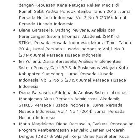
dengan Kepuasan Kerja Petugas Rekam Medis di
Rumah Sakit Yadika Pondok Bambu Tahun 2015
,
Jurnal
Persada Husada Indonesia: Vol 3 No 9 (2016): Jurnal
Persada Husada Indonesia
Diana Barsasella, Dadang Mulyana,
Analisis dan
Perancangan Sistem Informasi Akademik (SIAK) di
STIKes Persada Husada Indonesia Jakarta Timur Tahun
2014
,
Jurnal Persada Husada Indonesia: Vol 1 No 3
(2014): Jurnal Persada Husada Indonesia
Eri Yulianti, Diana Barsasella,
Analisis Implementasi
Sistem Primary-Care BPJS di Puskesmas Wilayah Kota
Kabupaten Sumedang
,
Jurnal Persada Husada
Indonesia: Vol 2 No 6 (2015): Jurnal Persada Husada
Indonesia
Diana Barsasella, Edi Junaidi,
Analisis Sistem Informasi
Manajemen Mutu Berbasis Administrasi Akademik
STIKES Persada Husada Indonesia
,
Jurnal Persada
Husada Indonesia: Vol 1 No 1 (2014): Jurnal Persada
Husada Indonesia
Maria Magdalena, Diana Barsasella,
Evaluasi Pencapaian
Program Pemberantasan Penyakit Demam Berdarah
Dengue (DBD) di Wilayah Kerja Dinas Kesehatan Kota